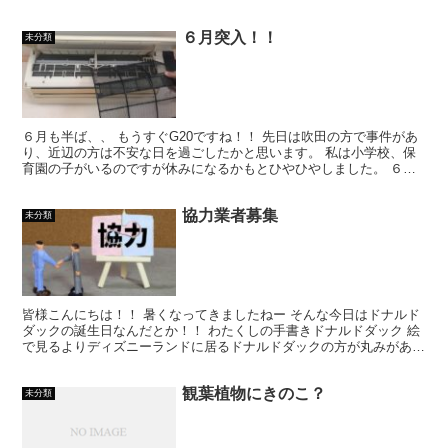
６月突入！！
未分類
６月も半ば、、 もうすぐG20ですね！！ 先日は吹田の方で事件があ
り、近辺の方は不安な日を過ごしたかと思います。 私は小学校、保
育園の子がいるのですが休みになるかもとひやひやしました。 ６月
末にはG20もあり、仕事を休まなければならないので...
協力業者募集
未分類
皆様こんにちは！！ 暑くなってきましたねー そんな今日はドナルド
ダックの誕生日なんだとか！！ わたくしの手書きドナルドダック 絵
で見るよりディズニーランドに居るドナルドダックの方が丸みがあっ
て好きなんですが私だけでしょうか？ そんな本日はご...
観葉植物にきのこ？
未分類