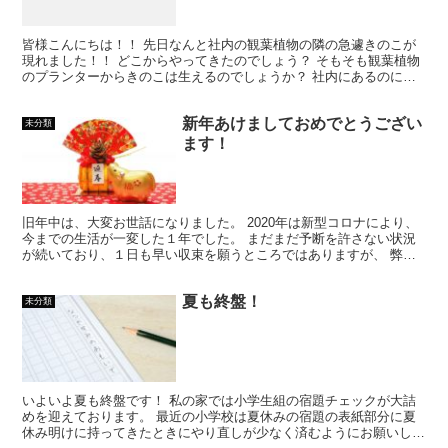
皆様こんにちは！！ 先日なんと社内の観葉植物の隣の急遽きのこが
現れました！！ どこからやってきたのでしょう？ そもそも観葉植物
のプランターからきのこは生えるのでしょうか？ 社内にあるのに侵
入経路が怖いです。 胞子がとぶのか、抜いた方がいいの...
新年あけましておめでとうござい
未分類
ます！
旧年中は、大変お世話になりました。 2020年は新型コロナにより、
今までの生活が一変した１年でした。 まだまだ予断を許さない状況
が続いており、１日も早い収束を願うところではありますが、 弊社
もより一層感染防止に気を配りながら、社員一同一丸と...
夏も終盤！
未分類
いよいよ夏も終盤です！ 私の家では小学生組の宿題チェックが大詰
めを迎えております。 最近の小学校は夏休みの宿題の表紙部分に夏
休み明けに持ってきたときにやり直しが少なく済むようにお願いしま