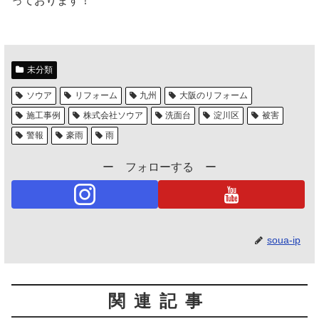
っております！
未分類
ソウア
リフォーム
九州
大阪のリフォーム
施工事例
株式会社ソウア
洗面台
淀川区
被害
警報
豪雨
雨
ー フォローする ー
soua-ip
関連記事